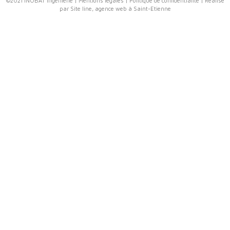
©2021 INOBAT Ingénierie |
Mentions légales
|
Politique de confidentialité
| Réalisé
par Site line,
agence web à Saint-Etienne